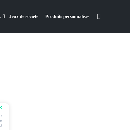
RECHERCHER
s
Jeux de société
Produits personnalisés
es
ur
of