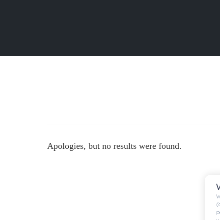
You are here:
Apologies, but no results were found.
W
(
p
u