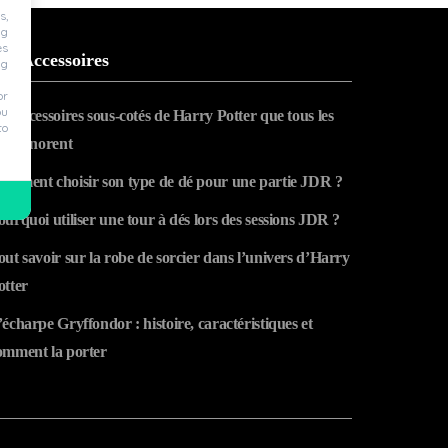
s,
ng
es
op Accessoires
ng
or
ou
es accessoires sous-cotés de Harry Potter que tous les
to
ans ignorent
omment choisir son type de dé pour une partie JDR ?
ourquoi utiliser une tour à dés lors des sessions JDR ?
out savoir sur la robe de sorcier dans l’univers d’Harry
otter
’écharpe Gryffondor : histoire, caractéristiques et
omment la porter