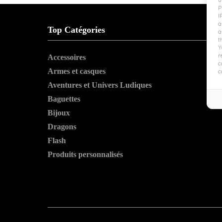
P
I
a
Top Catégories
a
t
Y
r
Accessoires
c
Armes et casques
c
Aventures et Univers Ludiques
Baguettes
Bijoux
Dragons
Flash
Produits personnalisés