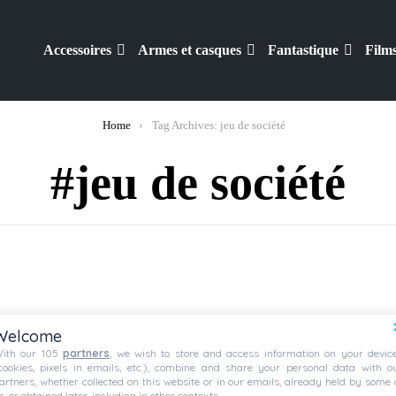
Accessoires
Armes et casques
Fantastique
Film
Home
Tag Archives: jeu de société
jeu de société
Welcome
ith our 105
partners
, we wish to store and access information on your devic
cookies, pixels in emails, etc.), combine and share your personal data with o
artners, whether collected on this website or in our emails, already held by some 
s, or obtained later, including in other contexts.