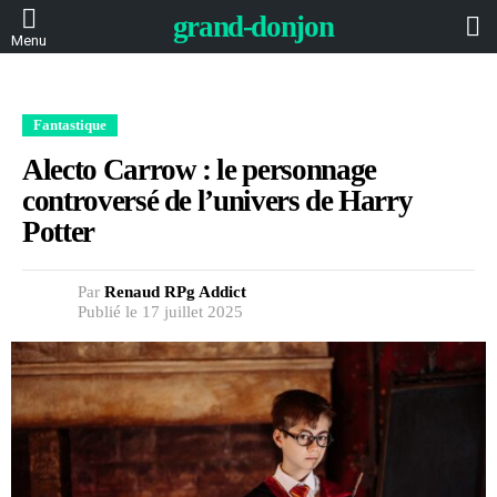
L
grand-donjon
Menu
Fantastique
Alecto Carrow : le personnage
controversé de l’univers de Harry
Potter
Par
Renaud RPg Addict
Publié le 17 juillet 2025