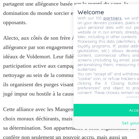
partagent une allégeance basée sur la pureté du sang, la
Welcome
domination du monde sorcier et la suppression des
With our 105
partners
, we wish
opposants.
on your devices (cookies, pixels i
your personal data with our par
website or in our emails, alread
later, including in other contexts.
Alecto, aux côtés de son frère Amycus, incarne cette
Processing this data (identifiers,
loyalty programs, IP, postal add
allégeance par son engagement sans faille envers les
geolocation, etc.) allows devel
content, commercial offers an
idéaux de Voldemort. Leur fidélité se manifeste par leur
screens (including by email, pos
personalising them, measuring t
participation active aux campagnes de persécution et de
audiences.
You can "accept all" and withdraw
nettoyage au sein de la communauté magique. Ensemble,
"cookie" icon, or refuse trackers a
clicking the X Closing butto
ils organisent des purges visant à éliminer tout élément
preferences" and object to proc
consent. These choices remain va
jugé impur ou hostile à la cause du Seigneur des Ténèbres.
powered 
Cette alliance avec les Mangemorts expose Alecto à des
Accep
choix moraux déchirants, mais elle reste inébranlable dans
Set your
sa détermination. Son appartenance à cette organisation lui
confère non seulement un pouvoir accru, mais aussi un