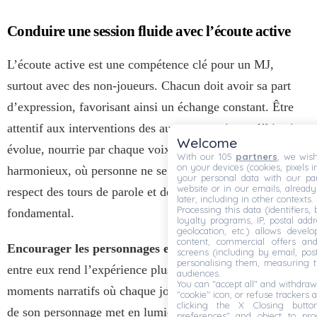
Conduire une session fluide avec l’écoute active
L’écoute active est une compétence clé pour un MJ,
surtout avec des non-joueurs. Chacun doit avoir sa part
d’expression, favorisant ainsi un échange constant. Être
attentif aux interventions des autres garantit que l’histoire
Welcome
évolue, nourrie par chaque voix. Cela crée un équilibre
With our 105
partners
, we wish
on your devices (cookies, pixels i
harmonieux, où personne ne se sent laissé de côté. Le
your personal data with our par
website or in our emails, alread
respect des tours de parole et des moments d’initiative est
later, including in other contexts.
Processing this data (identifiers,
fondamental.
loyalty programs, IP, postal add
geolocation, etc.) allows devel
content, commercial offers an
Encourager les personnages et les joueurs à interagi
r
screens (including by email, pos
personalising them, measuring t
entre eux rend l’expérience plus réaliste. Organiser des
audiences.
You can "accept all" and withdraw
moments narratifs où chaque joueur partage un instant clé
"cookie" icon, or refuse trackers a
clicking the X Closing butto
de son personnage met en lumière les relations et enrichit
preferences" and object to proc