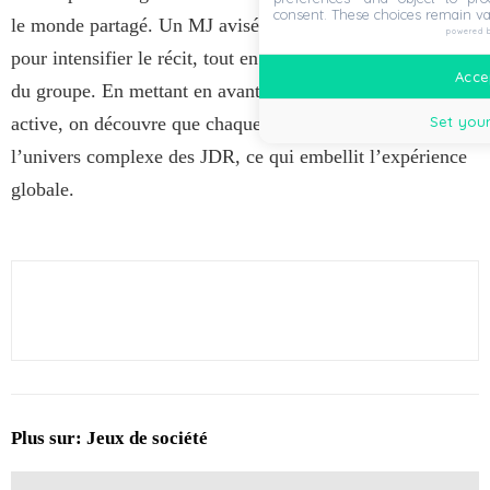
consent. These choices remain va
le monde partagé. Un MJ avisé sait utiliser ces instants
powered 
pour intensifier le récit, tout en maintenant l’engagement
Accep
du groupe. En mettant en avant l’importance de l’écoute
Set your
active, on découvre que chaque voix compte dans
l’univers complexe des JDR, ce qui embellit l’expérience
globale.
Plus sur:
Jeux de société