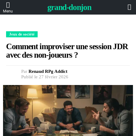
L
grand-donjon
Menu
Jeux de société
Comment improviser une session JDR
avec des non-joueurs ?
Par
Renaud RPg Addict
Publié le 27 février 2026