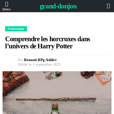
L
grand-donjon
Menu
Fantastique
Comprendre les horcruxes dans
l’univers de Harry Potter
Par
Renaud RPg Addict
Publié le 1 septembre 2025