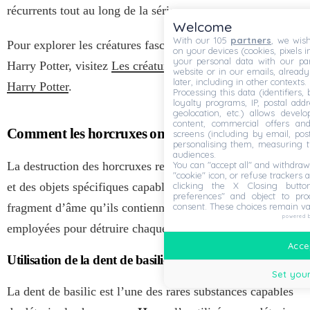
récurrents tout au long de la série.
Welcome
With our 105
partners
, we wish
Pour explorer les créatures fascinantes de l’univers de
on your devices (cookies, pixels i
your personal data with our par
Harry Potter, visitez
Les créatures fascinantes de l’univers
website or in our emails, alread
later, including in other contexts.
Harry Potter
.
Processing this data (identifiers,
loyalty programs, IP, postal add
geolocation, etc.) allows devel
content, commercial offers an
Comment les horcruxes ont-ils été détruits ?
screens (including by email, pos
personalising them, measuring t
audiences.
You can "accept all" and withdraw
La destruction des horcruxes requiert des actions précises
"cookie" icon, or refuse trackers a
clicking the X Closing butto
et des objets spécifiques capables de neutraliser le
preferences" and object to proc
consent. These choices remain va
fragment d’âme qu’ils contiennent. Voici les méthodes
powered 
employées pour détruire chaque horcruxe :
Accep
Utilisation de la dent de basilic
Set your
La dent de basilic est l’une des rares substances capables