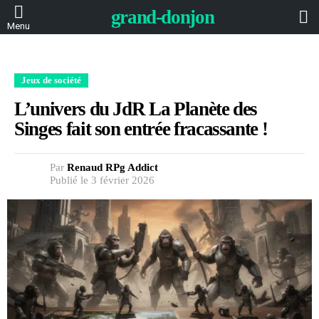
L
grand-donjon
Menu
Jeux de société
L’univers du JdR La Planète des
Singes fait son entrée fracassante !
Par
Renaud RPg Addict
Publié le 3 février 2026