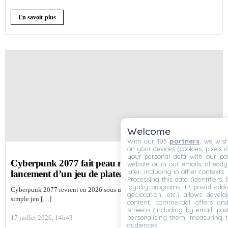
En savoir plus
Welcome
With our 105
partners
, we wish
on your devices (cookies, pixels i
your personal data with our par
Cyberpunk 2077 fait peau neuve en 2026 avec le
website or in our emails, alread
later, including in other contexts.
lancement d’un jeu de plateau officiel
Processing this data (identifiers,
loyalty programs, IP, postal add
Cyberpunk 2077 revient en 2026 sous un format inédit. Ce n’est plus un
geolocation, etc.) allows devel
simple jeu […]
content, commercial offers an
screens (including by email, pos
personalising them, measuring t
17 juillet 2026, 14h43
audiences.