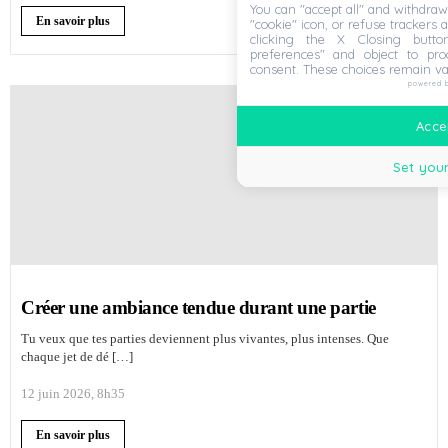
You can "accept all" and withdraw
En savoir plus
"cookie" icon, or refuse trackers a
clicking the X Closing butto
preferences" and object to proc
consent. These choices remain va
powered 
Accep
Set your
Créer une ambiance tendue durant une partie
Tu veux que tes parties deviennent plus vivantes, plus intenses. Que
chaque jet de dé […]
12 juin 2026, 8h35
En savoir plus