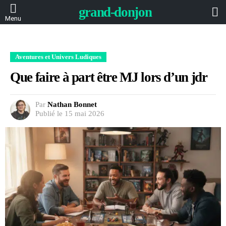
L
grand-donjon
Menu
Aventures et Univers Ludiques
Que faire à part être MJ lors d’un jdr
Par
Nathan Bonnet
Publié le 15 mai 2026