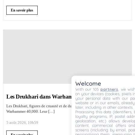
En savoir plus
Welcome
With our 105
partners
, we wish
on your devices (cookies, pixels i
Les Drukhari dans Warhammer 40,000
your personal data with our par
website or in our emails, alread
Les Drukhari, figures de cruauté et de duplicité, terrorisent la galaxie de
later, including in other contexts.
Warhammer 40,000. Leur […]
Processing this data (identifiers,
loyalty programs, IP, postal add
geolocation, etc.) allows devel
5 août 2026, 10h59
content, commercial offers an
screens (including by email, pos
personalising them, measuring t