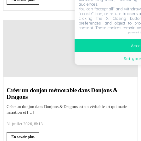
En savoir plus
audiences.
You can "accept all" and withdraw
"cookie" icon, or refuse trackers a
clicking the X Closing butto
preferences" and object to proc
consent. These choices remain va
powered 
Accep
Set your
Créer un donjon mémorable dans Donjons &
Dragons
Créer un donjon dans Donjons & Dragons est un véritable art qui marie
narration et […]
31 juillet 2026, 8h13
En savoir plus